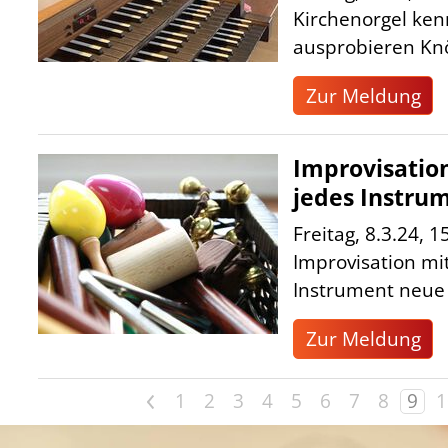
Kirchenorgel ke
ausprobieren Knöp
Zur Meldung
Improvisation
jedes Instru
Freitag, 8.3.24, 
Improvisation mit
Instrument neue .
Zur Meldung
<
1
2
3
4
5
6
7
8
9
1