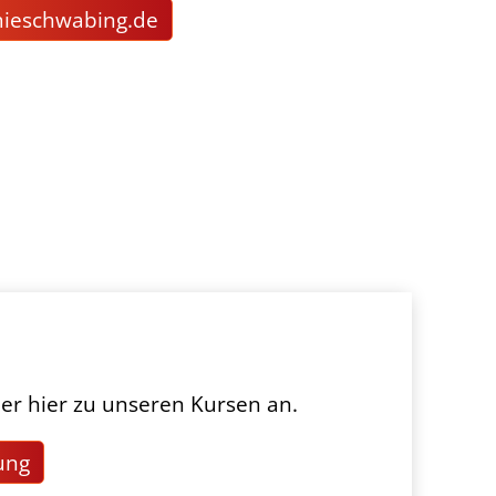
m
schw
b
ng
d
er hier zu unseren Kursen an.
ung