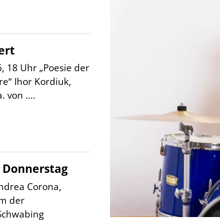
ert
6, 18 Uhr „Poesie der
e“ Ihor Kordiuk,
 von ....
 Donnerstag
ndrea Corona,
am der
Schwabing