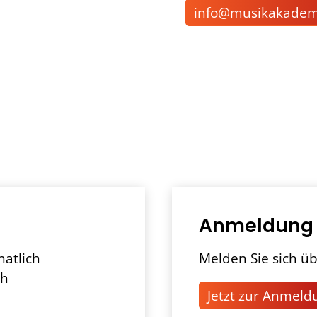
nf
m
s
k
k
d
Anmeldung
natlich
Melden Sie sich üb
ch
Jetzt zur Anmeld