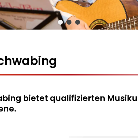
chwabing
ng bietet qualifizierten Musikun
ene.