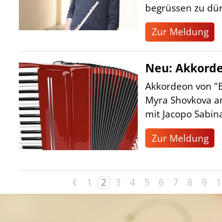
begrüssen zu dür
Zur Meldung
Neu: Akkorde
Akkordeon von "B
Myra Shovkova am
mit Jacopo Sabina
Zur Meldung
<
1
2
3
4
5
6
7
8
9
1