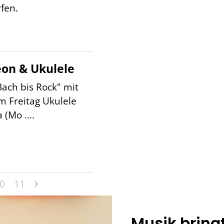
fen.
on & Ukulele
ach bis Rock" mit
 Freitag Ukulele
 (Mo ....
>
0
11
Musik bring