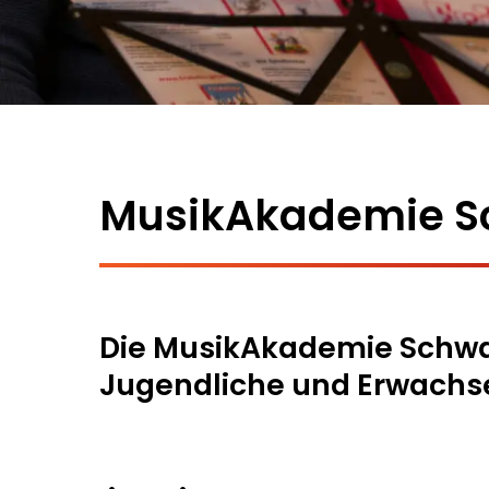
MusikAkademie S
Die MusikAkademie Schwabi
Jugendliche und Erwachs