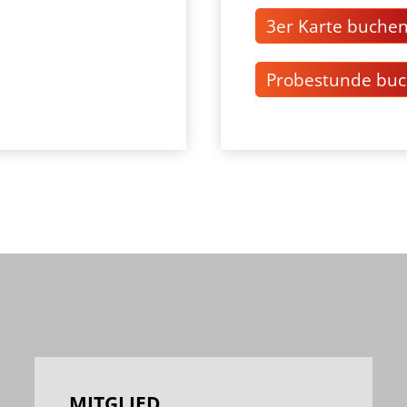
3er Karte buche
Probestunde bu
MITGLIED