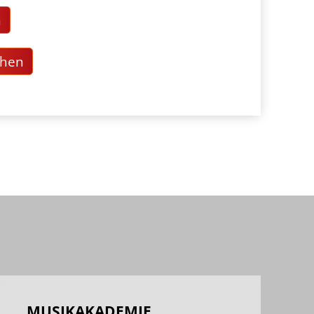
n
chen
MUSIKAKADEMIE