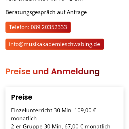
Beratungsgespräch auf Anfrage
Telefon: 089 20352333
nf
m
s
k
k
d
m
schw
b
ng
d
Preise und Anmeldung
Preise
Einzelunterricht 30 Min, 109,00 €
monatlich
2-er Gruppe 30 Min, 67,00 € monatlich