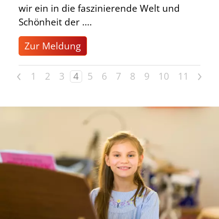
wir ein in die faszinierende Welt und
Schönheit der ....
Zur Meldung
<
>
1
2
3
4
5
6
7
8
9
10
11