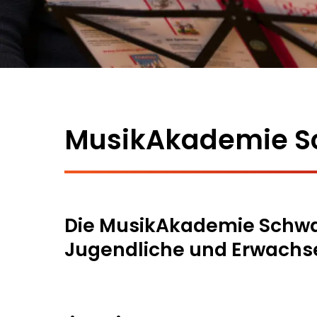
MusikAkademie S
Die MusikAkademie Schwabi
Jugendliche und Erwachs