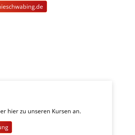
m
schw
b
ng
d
er hier zu unseren Kursen an.
ung