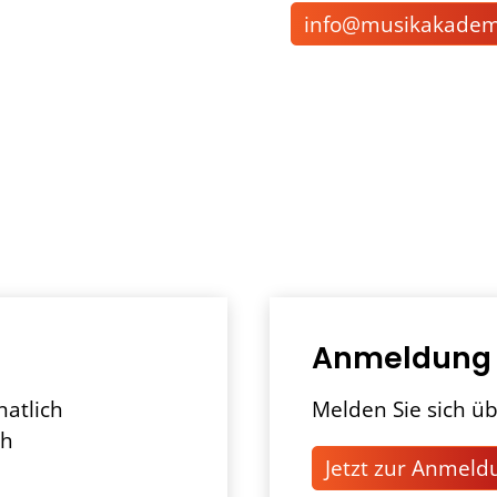
nf
m
s
k
k
d
Anmeldung
natlich
Melden Sie sich üb
ch
Jetzt zur Anmeld