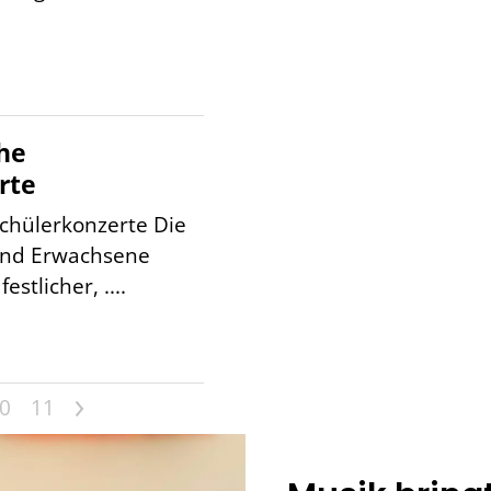
he
rte
chülerkonzerte Die
 und Erwachsene
estlicher, ....
>
0
11