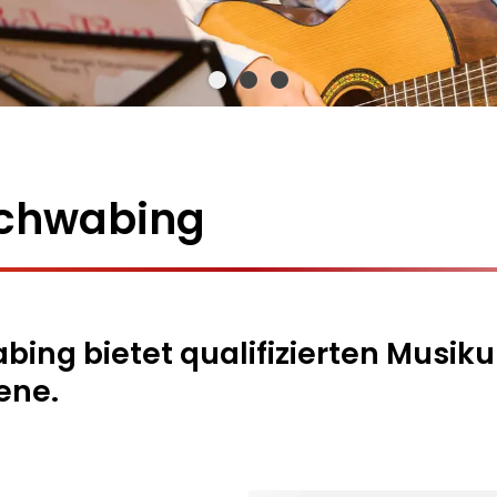
chwabing
ng bietet qualifizierten Musikun
ene.