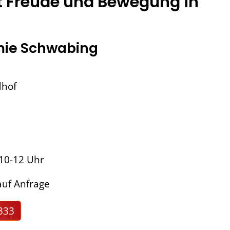
t Freude und Bewegung in
ie Schwabing
dhof
 10-12 Uhr
uf Anfrage
333