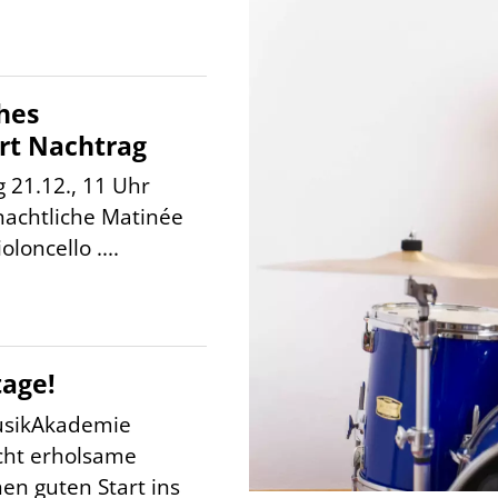
hes
rt Nachtrag
21.12., 11 Uhr
nachtliche Matinée
oloncello ....
tage!
usikAkademie
ht erholsame
en guten Start ins