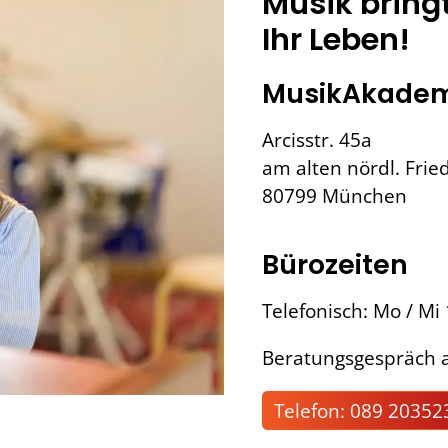
Musik bring
Ihr Leben!
MusikAkadem
Arcisstr. 45a
am alten nördl. Frie
80799 München
Bürozeiten
Telefonisch: Mo / Mi
Beratungsgespräch a
Telefon: 089 20352