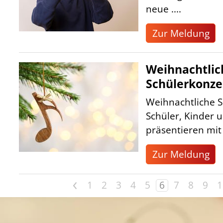
neue ....
Zur Meldung
Weihnachtlic
Schülerkonze
Weihnachtliche S
Schüler, Kinder
präsentieren mit f
Zur Meldung
<
1
2
3
4
5
6
7
8
9
1