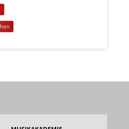
n
chen