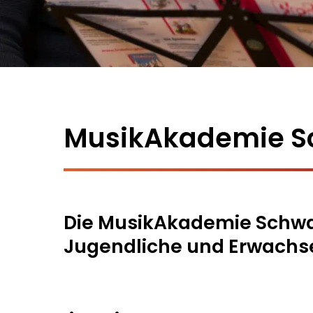
MusikAkademie S
Die MusikAkademie Schwabi
Jugendliche und Erwachs