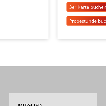
3er Karte buche
Probestunde bu
MITGLIED