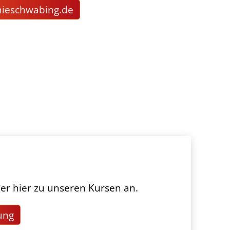
m
schw
b
ng
d
er hier zu unseren Kursen an.
ung