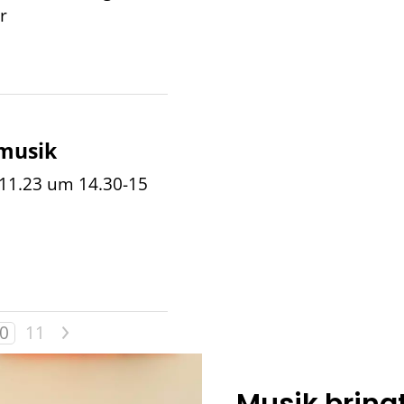
r
musik
11.23 um 14.30-15
>
0
11
Musik bring