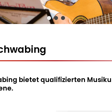
chwabing
ng bietet qualifizierten Musikun
ene.