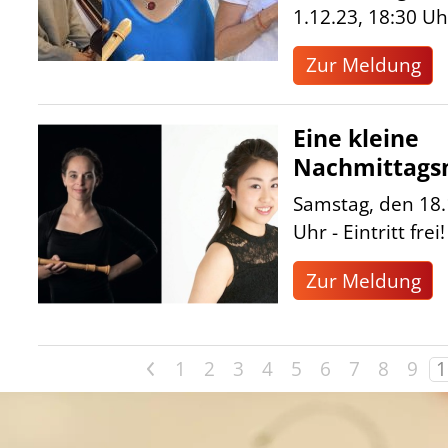
1.12.23, 18:30 Uh
Zur Meldung
Eine kleine
Nachmittags
Samstag, den 18.
Uhr - Eintritt frei!
Zur Meldung
<
1
2
3
4
5
6
7
8
9
1