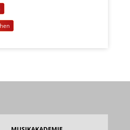
n
chen
MUSIKAKADEMIE