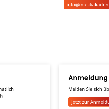
nf
m
s
k
k
d
Anmeldung
natlich
Melden Sie sich üb
ch
Jetzt zur Anmeld