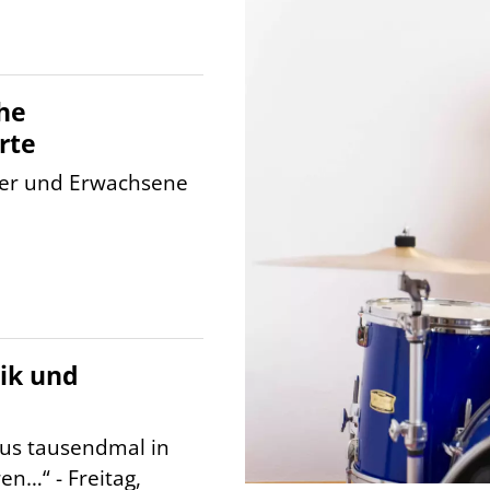
he
rte
der und Erwachsene
ik und
tus tausendmal in
n…“ - Freitag,