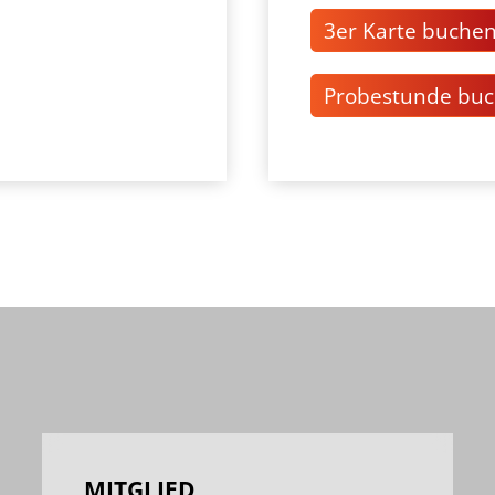
3er Karte buche
Probestunde bu
MITGLIED