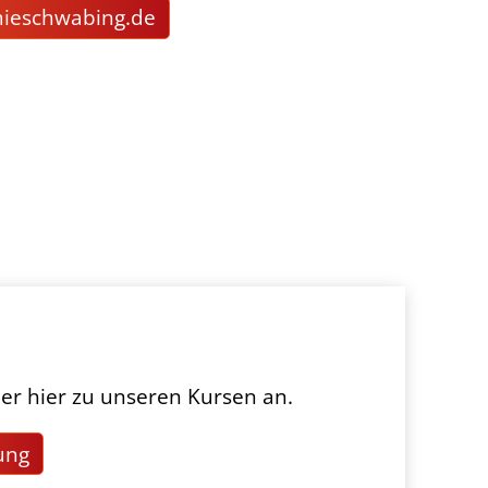
m
schw
b
ng
d
er hier zu unseren Kursen an.
ung