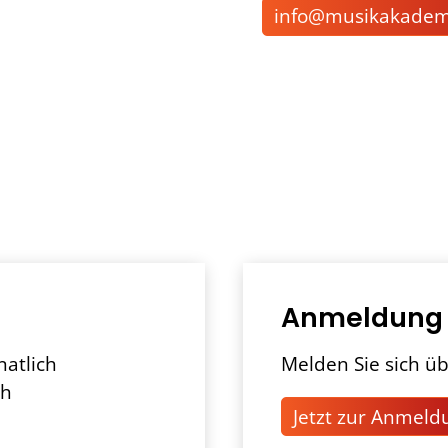
nf
m
s
k
k
d
Anmeldung
natlich
Melden Sie sich üb
ch
Jetzt zur Anmeld