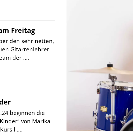
am Freitag
ber den sehr netten,
en Gitarrenlehrer
am der ....
nder
.24 beginnen die
 Kinder“ von Marika
urs I ....