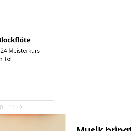
lockflöte
.24 Meisterkurs
n Tol
>
0
11
Musik bring