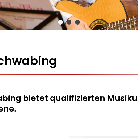
chwabing
ng bietet qualifizierten Musikun
ene.