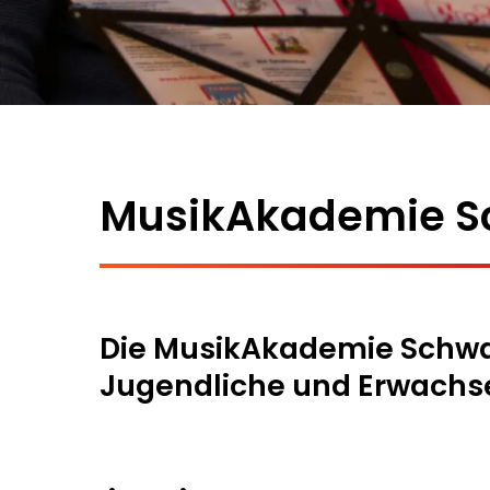
MusikAkademie S
Die MusikAkademie Schwabi
Jugendliche und Erwachs