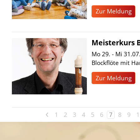
Zur Meldung
Meisterkurs B
Mo 29. - Mi 31.07
Blockflöte mit Ha
Zur Meldung
<
1
2
3
4
5
6
7
8
9
1