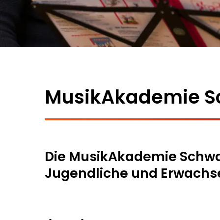
MusikAkademie S
Die MusikAkademie Schwabi
Jugendliche und Erwachs