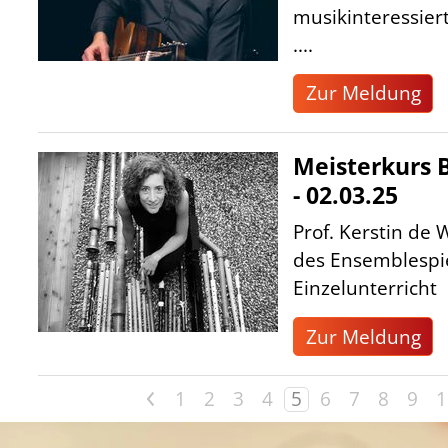
musikinteressier
....
Zur Meldung
Meisterkurs B
- 02.03.25
Prof. Kerstin de W
des Ensemblespie
Einzelunterricht
Zur Meldung
<
1
2
3
4
5
6
7
8
9
1