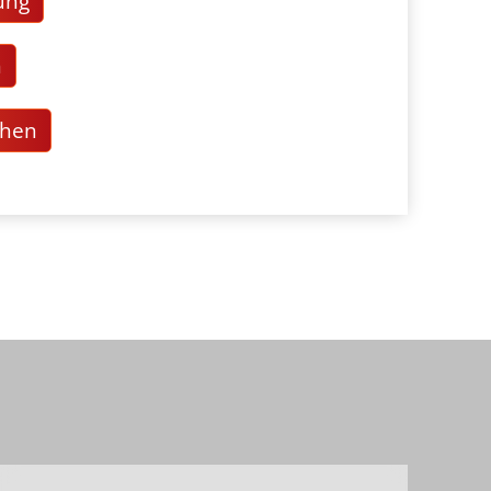
ung
n
chen