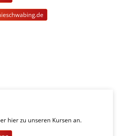
m
schw
b
ng
d
er hier zu unseren Kursen an.