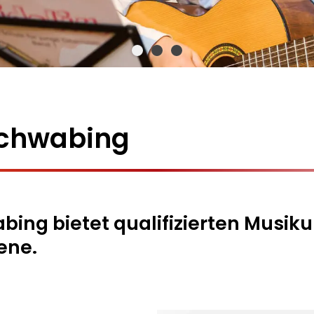
chwabing
ng bietet qualifizierten Musikun
ene.