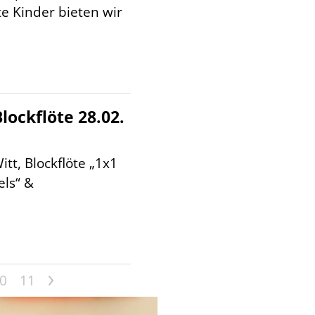
te Kinder bieten wir
lockflöte 28.02.
itt, Blockflöte „1x1
ls“ &
>
0
11