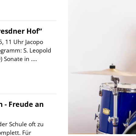
esdner Hof“
5, 11 Uhr Jacopo
ogramm: S. Leopold
 Sonate in ....
n - Freude an
er Schule oft zu
omplett. Für