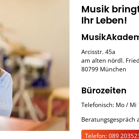
Musik bring
Ihr Leben!
MusikAkadem
Arcisstr. 45a
am alten nördl. Frie
80799 München
Bürozeiten
Telefonisch: Mo / Mi
Beratungsgespräch a
Telefon: 089 20352