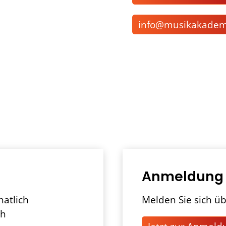
nf
m
s
k
k
d
Anmeldung
natlich
Melden Sie sich üb
ch